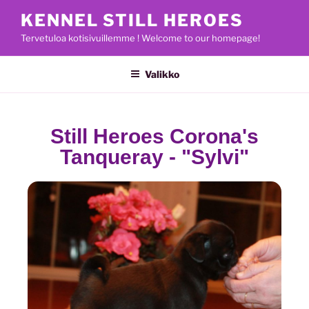
KENNEL STILL HEROES
Tervetuloa kotisivuillemme ! Welcome to our homepage!
Valikko
Still Heroes Corona's
Tanqueray - "Sylvi"