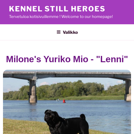
KENNEL STILL HEROES
Tervetuloa kotisivuillemme ! Welcome to our homepage!
Valikko
Milone's Yuriko Mio - "Lenni"